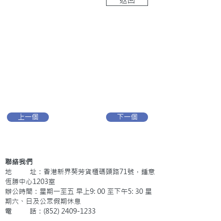
上一個
下一個
聯絡我們
地 址：香港新界葵芳貨櫃碼頭路71號，鍾意
恆勝中心1203室
辦公時間：星期一至五 早上9: 00 至下午5: 30 星
期六、日及公眾假期休息
電 話：(852)
2409-1233