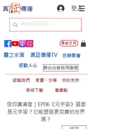
登入
奉獻支持
靈之水滴
真証傳播TV
合辦聚會
經動人心
舞台台板租用服務
認識我們
家書。分享
你的支持
表格下載
售賣點
信仰講清楚｜EP06《元宇宙》甚麼
是元宇宙？它能塑造更完善的世界
嗎？
返回