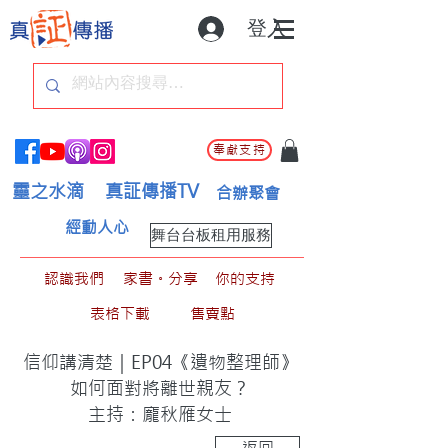
登入
奉獻支持
靈之水滴
真証傳播TV
合辦聚會
經動人心
舞台台板租用服務
認識我們
家書。分享
你的支持
表格下載
售賣點
信仰講清楚｜EP04《遺物整理師》
如何面對將離世親友？
主持：龐秋雁女士
返回