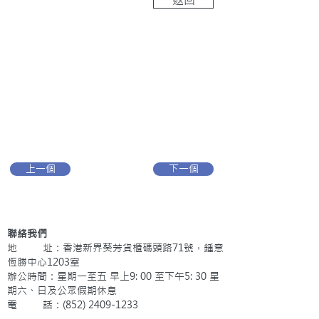
上一個
下一個
聯絡我們
地 址：香港新界葵芳貨櫃碼頭路71號，鍾意
恆勝中心1203室
辦公時間：星期一至五 早上9: 00 至下午5: 30 星
期六、日及公眾假期休息
電 話：(852)
2409-1233