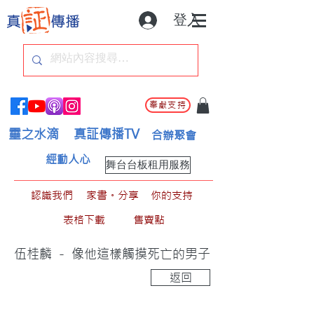
登入
奉獻支持
靈之水滴
真証傳播TV
合辦聚會
經動人心
舞台台板租用服務
認識我們
家書。分享
你的支持
表格下載
售賣點
伍桂麟 － 像他這樣觸摸死亡的男子
返回