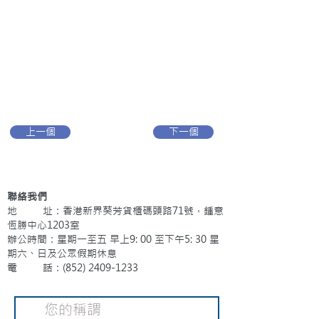
上一個
下一個
聯絡我們
地 址：香港新界葵芳貨櫃碼頭路71號，鍾意
恆勝中心1203室
辦公時間：星期一至五 早上9: 00 至下午5: 30 星
期六、日及公眾假期休息
電 話：(852)
2409-1233