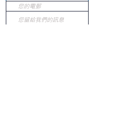
提交
訂閱電子報
：
請電郵至
或填寫訂閱電郵
info@gnci.org.hk
>
Copyright © 2021 GoodNews
Communication International Ltd 真証傳
播. All Rights Reserved