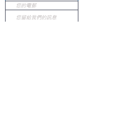
提交
訂閱電子報
：
請電郵至
或填寫訂閱電郵
info@gnci.org.hk
>
Copyright © 2021 GoodNews
Communication International Ltd 真証傳
播. All Rights Reserved