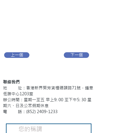
上一個
下一個
聯絡我們
地 址：香港新界葵芳貨櫃碼頭路71號，鍾意
恆勝中心1203室
辦公時間：星期一至五 早上9: 00 至下午5: 30 星
期六、日及公眾假期休息
電 話：(852)
2409-1233