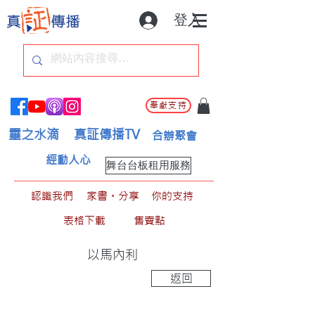
登入
奉獻支持
靈之水滴
真証傳播TV
合辦聚會
經動人心
舞台台板租用服務
認識我們
家書。分享
你的支持
表格下載
售賣點
以馬內利
返回