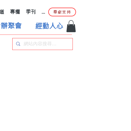
道
專欄
季刊
...
奉獻支持
合辦聚會
經動人心