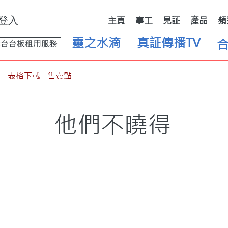
登入
主頁
事工
見証
產品
頻
靈之水滴
真証傳播TV
舞台台板租用服務
表格下載
售賣點
他們不曉得