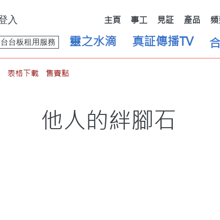
登入
主頁
事工
見証
產品
頻
靈之水滴
真証傳播TV
舞台台板租用服務
表格下載
售賣點
他人的絆腳石