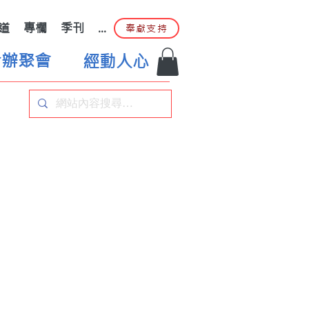
道
專欄
季刊
...
奉獻支持
合辦聚會
經動人心