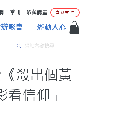
欄
季刊
珍藏講座
奉獻支持
合辦聚會
經動人心
從《殺出個黃
影看信仰」