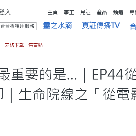
登入
主頁
事工
見証
產品
頻道
專
靈之水滴
真証傳播TV
舞台台板租用服務
表格下載
售賣點
最重要的是…｜EP44
仰｜生命院線之「從電