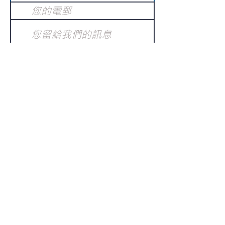
提交
訂閱電子報
：
請電郵至
或填寫訂閱電郵
info@gnci.org.hk
>
Copyright © 2021 GoodNews
Communication International Ltd 真証傳
播. All Rights Reserved