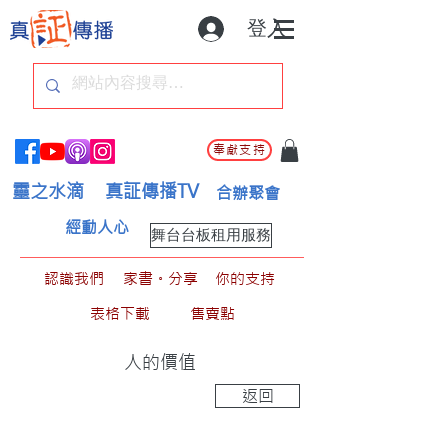
登入
奉獻支持
靈之水滴
真証傳播TV
合辦聚會
經動人心
舞台台板租用服務
認識我們
家書。分享
你的支持
表格下載
售賣點
人的價值
返回