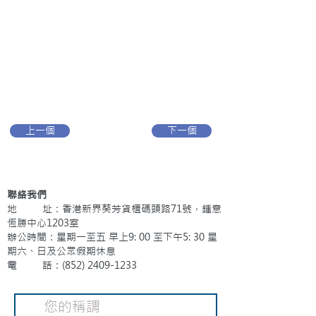
上一個
下一個
聯絡我們
地 址：香港新界葵芳貨櫃碼頭路71號，鍾意
恆勝中心1203室
辦公時間：星期一至五 早上9: 00 至下午5: 30 星
期六、日及公眾假期休息
電 話：(852)
2409-1233