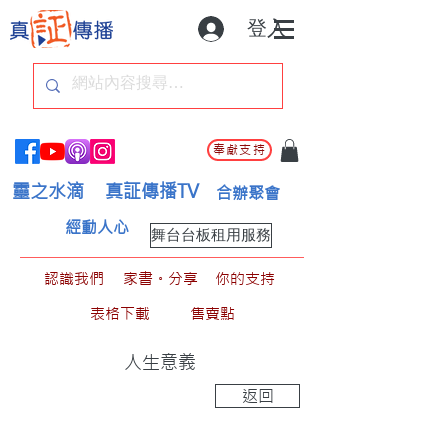
登入
奉獻支持
靈之水滴
真証傳播TV
合辦聚會
經動人心
舞台台板租用服務
認識我們
家書。分享
你的支持
表格下載
售賣點
人生意義
返回