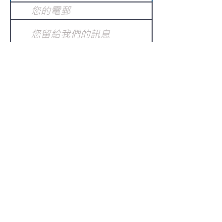
提交
訂閱電子報
：
請電郵至
或填寫訂閱電郵
info@gnci.org.hk
>
Copyright © 2021 GoodNews
Communication International Ltd 真証傳
播. All Rights Reserved