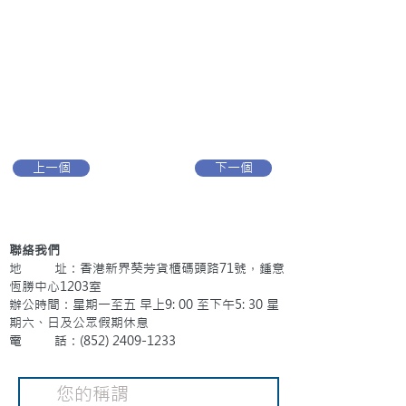
上一個
下一個
聯絡我們
地 址：香港新界葵芳貨櫃碼頭路71號，鍾意
恆勝中心1203室
辦公時間：星期一至五 早上9: 00 至下午5: 30 星
期六、日及公眾假期休息
電 話：(852)
2409-1233