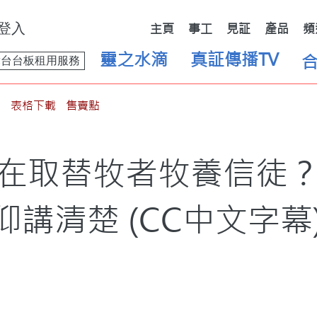
登入
主頁
事工
見証
產品
頻
靈之水滴
真証傳播TV
舞台台板租用服務
表格下載
售賣點
在取替牧者牧養信徒？｜
仰講清楚 (CC中文字幕