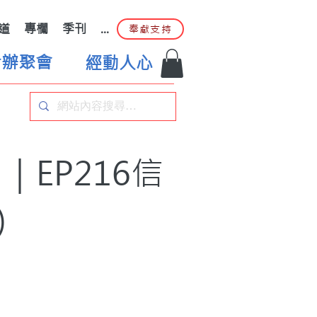
道
專欄
季刊
...
奉獻支持
合辦聚會
經動人心
EP216信
)