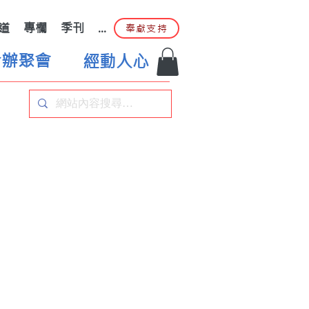
道
專欄
季刊
...
奉獻支持
合辦聚會
經動人心