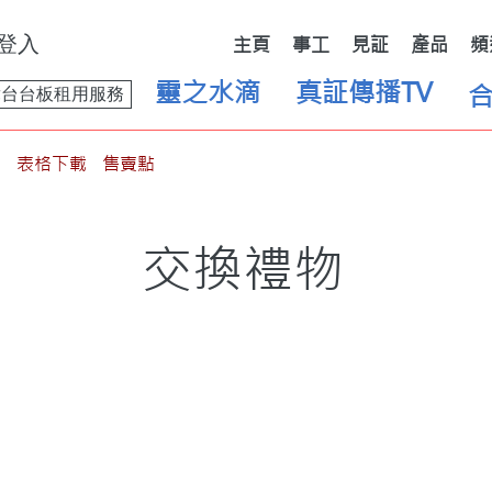
登入
主頁
事工
見証
產品
頻
靈之水滴
真証傳播TV
舞台台板租用服務
表格下載
售賣點
交換禮物