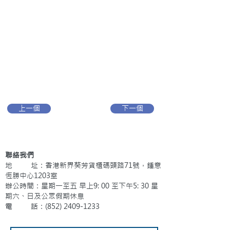
上一個
下一個
聯絡我們
地 址：香港新界葵芳貨櫃碼頭路71號，鍾意
恆勝中心1203室
辦公時間：星期一至五 早上9: 00 至下午5: 30 星
期六、日及公眾假期休息
電 話：(852)
2409-1233