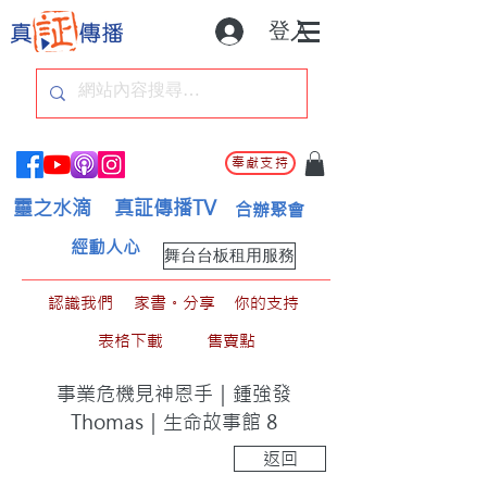
登入
奉獻支持
靈之水滴
真証傳播TV
合辦聚會
經動人心
舞台台板租用服務
認識我們
家書。分享
你的支持
表格下載
售賣點
事業危機見神恩手｜鍾強發
Thomas｜生命故事館 8
返回