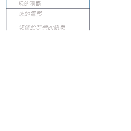
提交
訂閱電子報
：
請電郵至
或填寫訂閱電郵
info@gnci.org.hk
>
Copyright © 2021 GoodNews
Communication International Ltd 真証傳