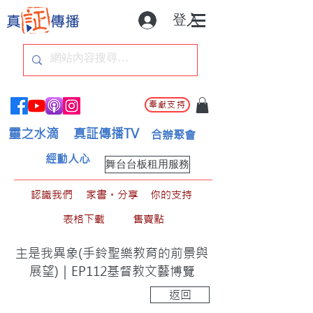
登入
奉獻支持
靈之水滴
真証傳播TV
合辦聚會
經動人心
舞台台板租用服務
認識我們
家書。分享
你的支持
表格下載
售賣點
主是我異象(手鈴聖樂教育的前景與
展望)｜EP112基督教文藝博覽
返回