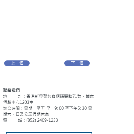
上一個
下一個
聯絡我們
地 址：香港新界葵芳貨櫃碼頭路71號，鍾意
恆勝中心1203室
辦公時間：星期一至五 早上9: 00 至下午5: 30 星
期六、日及公眾假期休息
電 話：(852)
2409-1233