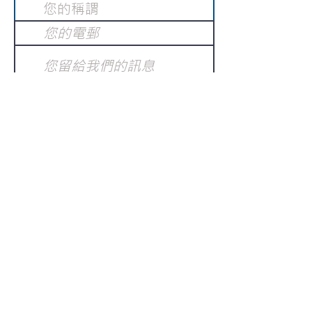
提交
訂閱電子報
：
請電郵至
或填寫訂閱電郵
info@gnci.org.hk
>
Copyright © 2021 GoodNews
Communication International Ltd 真証傳