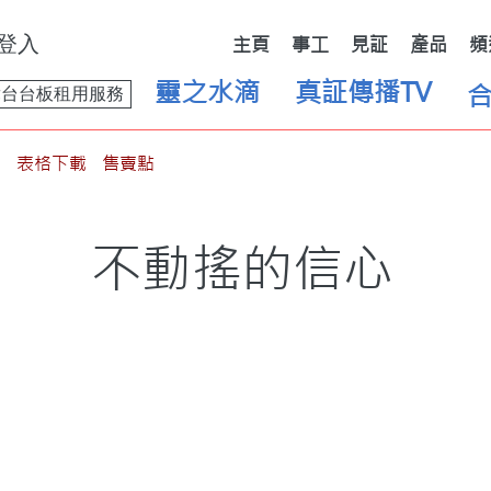
登入
主頁
事工
見証
產品
頻
靈之水滴
真証傳播TV
舞台台板租用服務
表格下載
售賣點
不動搖的信心