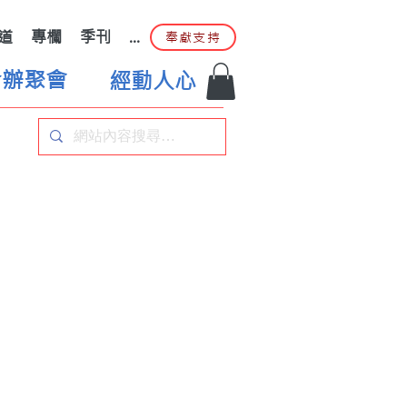
道
專欄
季刊
...
奉獻支持
合辦聚會
經動人心