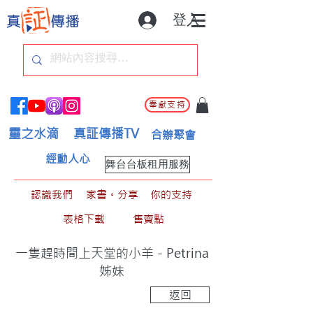
登入
奉獻支持
靈之水滴
真証傳播TV
合辦聚會
經動人心
舞台台板租用服務
認識我們
家書。分享
你的支持
表格下載
售賣點
一隻趕時間上天堂的小羊－Petrina
姊妹
返回