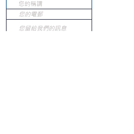
提交
訂閱電子報
：
請電郵至
或填寫訂閱電郵
info@gnci.org.hk
>
Copyright © 2021 GoodNews
Communication International Ltd 真証傳