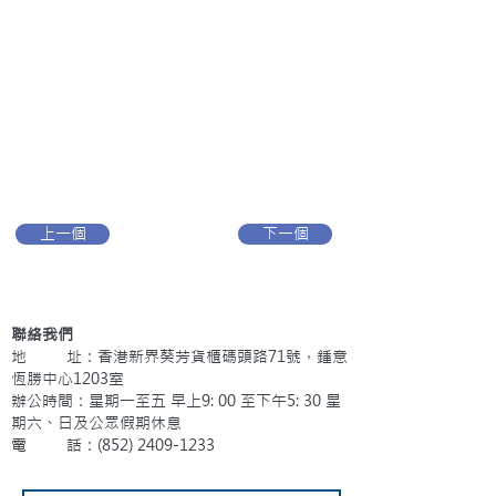
上一個
下一個
聯絡我們
地 址：香港新界葵芳貨櫃碼頭路71號，鍾意
恆勝中心1203室
辦公時間：星期一至五 早上9: 00 至下午5: 30 星
期六、日及公眾假期休息
電 話：(852)
2409-1233