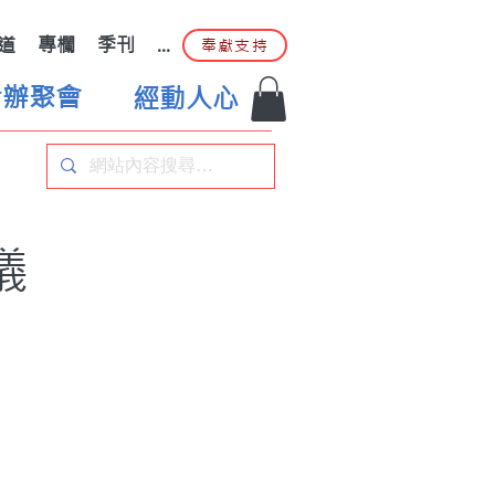
道
專欄
季刊
...
奉獻支持
合辦聚會
經動人心
儀