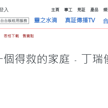
登入
主頁
事工
見証
產品
頻
靈之水滴
真証傳播TV
舞台台板租用服務
表格下載
售賣點
一個得救的家庭﹣丁瑞