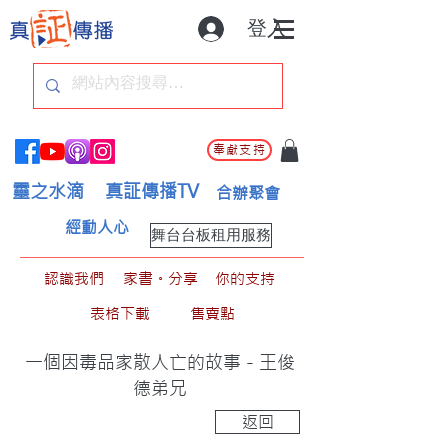
登入
奉獻支持
靈之水滴
真証傳播TV
合辦聚會
經動人心
舞台台板租用服務
認識我們
家書。分享
你的支持
表格下載
售賣點
一個因毒品家散人亡的故事 - 王俊
德弟兄
返回