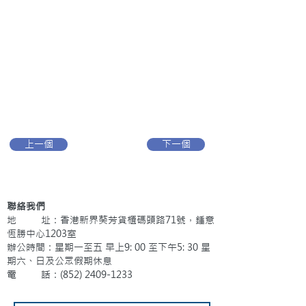
上一個
下一個
聯絡我們
地 址：香港新界葵芳貨櫃碼頭路71號，鍾意
恆勝中心1203室
辦公時間：星期一至五 早上9: 00 至下午5: 30 星
期六、日及公眾假期休息
電 話：(852)
2409-1233