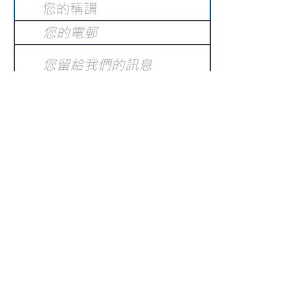
提交
訂閱電子報
：
請電郵至
或填寫訂閱電郵
info@gnci.org.hk
>
Copyright © 2021 GoodNews
Communication International Ltd 真証傳