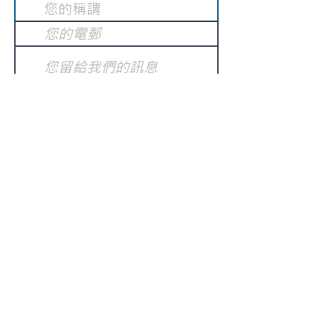
提交
訂閱電子報
：
請電郵至
或填寫訂閱電郵
info@gnci.org.hk
>
Copyright © 2021 GoodNews
Communication International Ltd 真証傳