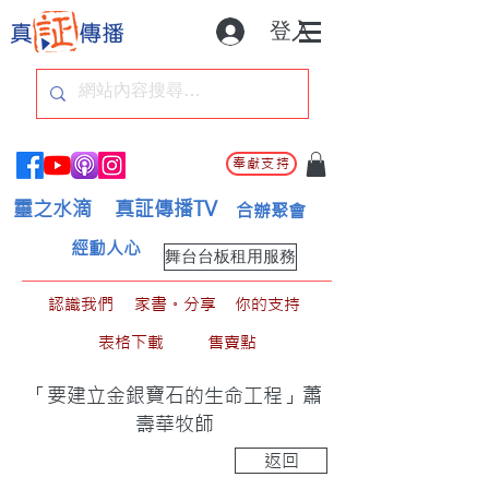
登入
奉獻支持
靈之水滴
真証傳播TV
合辦聚會
經動人心
舞台台板租用服務
認識我們
家書。分享
你的支持
表格下載
售賣點
「要建立金銀寶石的生命工程」蕭
壽華牧師
返回