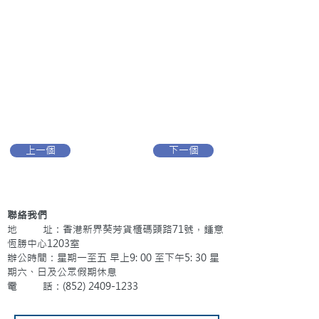
上一個
下一個
聯絡我們
地 址：香港新界葵芳貨櫃碼頭路71號，鍾意
恆勝中心1203室
辦公時間：星期一至五 早上9: 00 至下午5: 30 星
期六、日及公眾假期休息
電 話：(852)
2409-1233