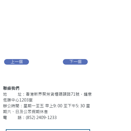
上一個
下一個
聯絡我們
地 址：香港新界葵芳貨櫃碼頭路71號，鍾意
恆勝中心1203室
辦公時間：星期一至五 早上9: 00 至下午5: 30 星
期六、日及公眾假期休息
電 話：(852)
2409-1233