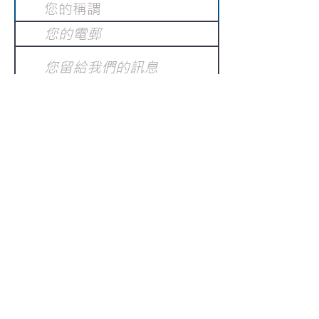
提交
訂閱電子報
：
請電郵至
或填寫訂閱電郵
info@gnci.org.hk
>
Copyright © 2021 GoodNews
Communication International Ltd 真証傳