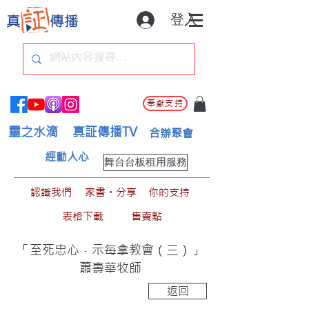
登入
奉獻支持
靈之水滴
真証傳播TV
合辦聚會
經動人心
舞台台板租用服務
認識我們
家書。分享
你的支持
表格下載
售賣點
「至死忠心﹣示每拿教會（三）」
蕭壽華牧師
返回