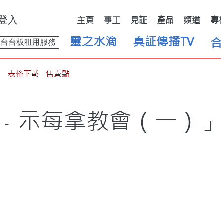
登入
主頁
事工
見証
產品
頻道
專
靈之水滴
真証傳播TV
舞台台板租用服務
表格下載
售賣點
﹣示每拿教會（一）