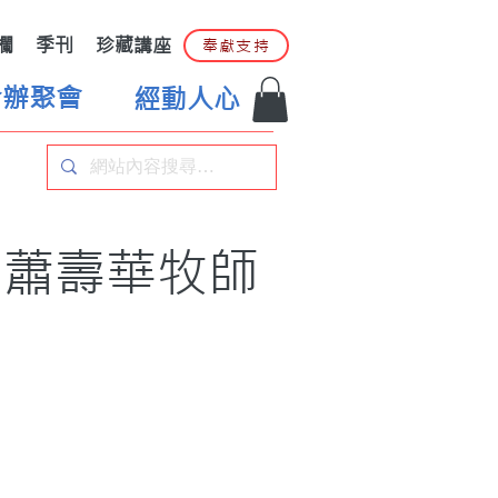
欄
季刊
珍藏講座
奉獻支持
合辦聚會
經動人心
」蕭壽華牧師