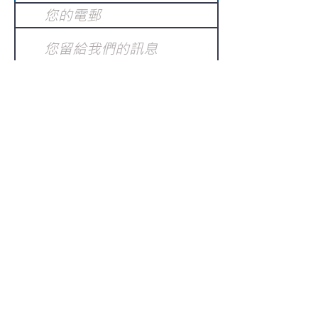
提交
訂閱電子報
：
請電郵至
或填寫訂閱電郵
info@gnci.org.hk
>
Copyright © 2021 GoodNews
Communication International Ltd 真証傳
播. All Rights Reserved