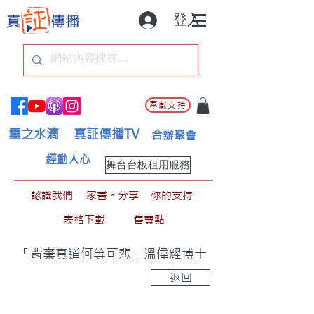
登入
奉獻支持
靈之水滴
真証傳播TV
合辦聚會
經動人心
舞台台板租用服務
認識我們
家書。分享
你的支持
表格下載
售賣點
「背棄真道何等可悲」溫偉耀博士
返回