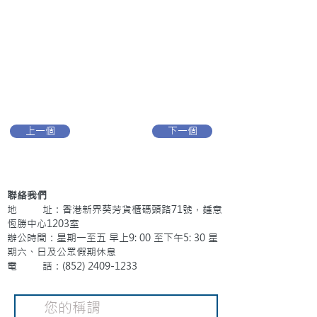
上一個
下一個
聯絡我們
地 址：香港新界葵芳貨櫃碼頭路71號，鍾意
恆勝中心1203室
辦公時間：星期一至五 早上9: 00 至下午5: 30 星
期六、日及公眾假期休息
電 話：(852)
2409-1233