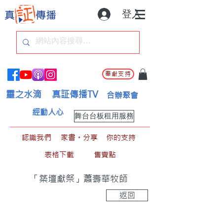
登入
奉獻支持
靈之水滴
真証傳播TV
合辦聚會
經動人心
舞台台板租用服務
認識我們
家書。分享
你的支持
表格下載
售賣點
「築壇獻祭」蕭壽華牧師
返回