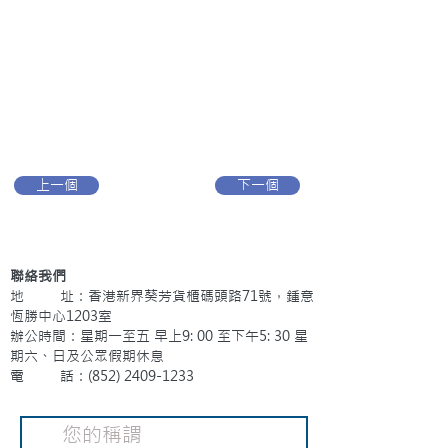
上一個
下一個
聯絡我們
地 址：香港新界葵芳貨櫃碼頭路71號，鍾意
恆勝中心1203室
辦公時間：星期一至五 早上9: 00 至下午5: 30 星
期六、日及公眾假期休息
電 話：(852)
2409-1233