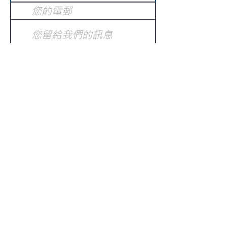
提交
訂閱電子報
：
請電郵至
或填寫訂閱電郵
info@gnci.org.hk
>
Copyright © 2021 GoodNews
Communication International Ltd 真証傳
播. All Rights Reserved