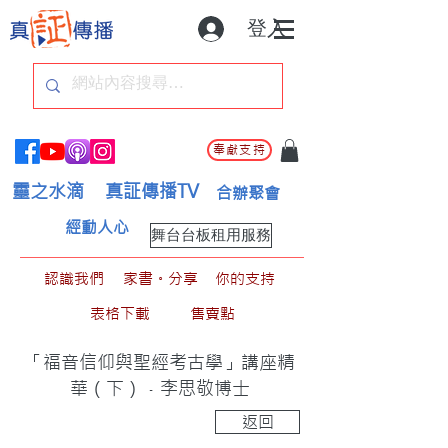
登入
奉獻支持
靈之水滴
真証傳播TV
合辦聚會
經動人心
舞台台板租用服務
認識我們
家書。分享
你的支持
表格下載
售賣點
「福音信仰與聖經考古學」講座精
華（下）﹣李思敬博士
返回