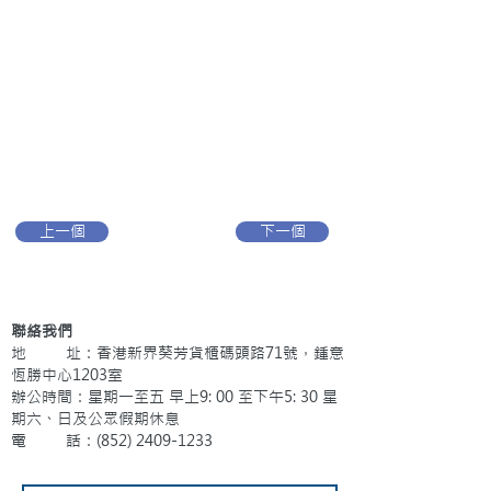
上一個
下一個
聯絡我們
地 址：香港新界葵芳貨櫃碼頭路71號，鍾意
恆勝中心1203室
辦公時間：星期一至五 早上9: 00 至下午5: 30 星
期六、日及公眾假期休息
電 話：(852)
2409-1233