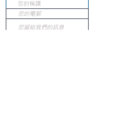
提交
訂閱電子報
：
請電郵至
或填寫訂閱電郵
info@gnci.org.hk
>
Copyright © 2021 GoodNews
Communication International Ltd 真証傳