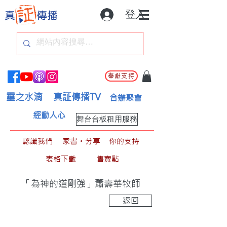
登入
奉獻支持
靈之水滴
真証傳播TV
合辦聚會
經動人心
舞台台板租用服務
認識我們
家書。分享
你的支持
表格下載
售賣點
「為神的道剛強」蕭壽華牧師
返回