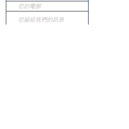
提交
訂閱電子報
：
請電郵至
或填寫訂閱電郵
info@gnci.org.hk
>
Copyright © 2021 GoodNews
Communication International Ltd 真証傳
播. All Rights Reserved