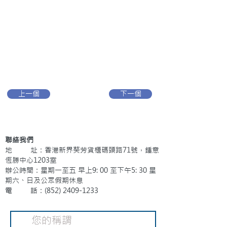
上一個
下一個
聯絡我們
地 址：香港新界葵芳貨櫃碼頭路71號，鍾意
恆勝中心1203室
辦公時間：星期一至五 早上9: 00 至下午5: 30 星
期六、日及公眾假期休息
電 話：(852)
2409-1233