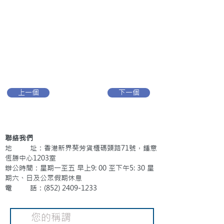
上一個
下一個
聯絡我們
地 址：香港新界葵芳貨櫃碼頭路71號，鍾意
恆勝中心1203室
辦公時間：星期一至五 早上9: 00 至下午5: 30 星
期六、日及公眾假期休息
電 話：(852)
2409-1233