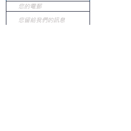
提交
訂閱電子報
：
請電郵至
或填寫訂閱電郵
info@gnci.org.hk
>
Copyright © 2021 GoodNews
Communication International Ltd 真証傳
播. All Rights Reserved