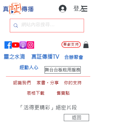
登入
奉獻支持
靈之水滴
真証傳播TV
合辦聚會
經動人心
舞台台板租用服務
認識我們
家書。分享
你的支持
表格下載
售賣點
「活得更精彩」絕密片段
返回