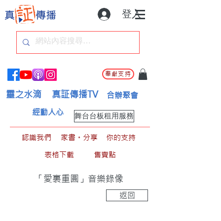
登入
奉獻支持
靈之水滴
真証傳播TV
合辦聚會
經動人心
舞台台板租用服務
認識我們
家書。分享
你的支持
表格下載
售賣點
「愛裏重圓」音樂錄像
返回