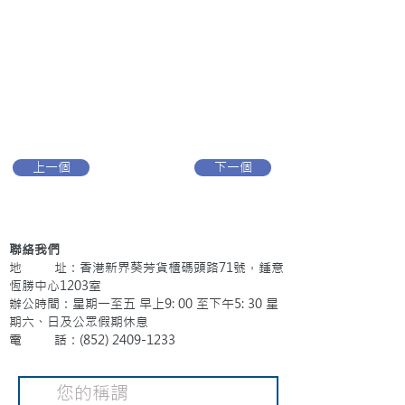
上一個
下一個
聯絡我們
地 址：香港新界葵芳貨櫃碼頭路71號，鍾意
恆勝中心1203室
辦公時間：星期一至五 早上9: 00 至下午5: 30 星
期六、日及公眾假期休息
電 話：(852)
2409-1233