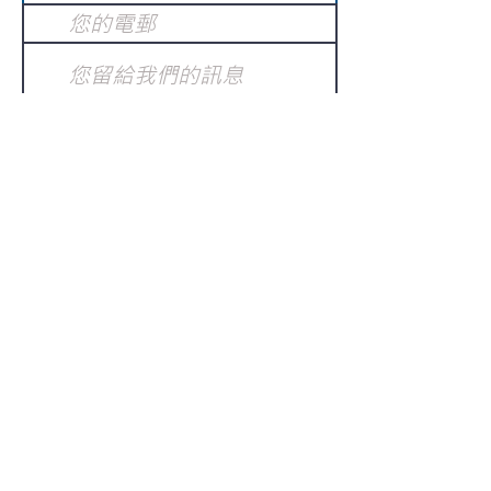
提交
訂閱電子報
：
請電郵至
或填寫訂閱電郵
info@gnci.org.hk
>
Copyright © 2021 GoodNews
Communication International Ltd 真証傳
播. All Rights Reserved