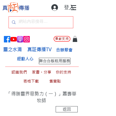
登入
奉獻支持
靈之水滴
真証傳播TV
合辦聚會
經動人心
舞台台板租用服務
認識我們
家書。分享
你的支持
表格下載
售賣點
「得勝靈界惡勢力（一）」蕭壽華
牧師
返回