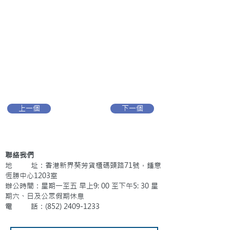
上一個
下一個
聯絡我們
地 址：香港新界葵芳貨櫃碼頭路71號，鍾意
恆勝中心1203室
辦公時間：星期一至五 早上9: 00 至下午5: 30 星
期六、日及公眾假期休息
電 話：(852)
2409-1233