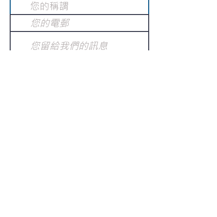
提交
訂閱電子報
：
請電郵至
或填寫訂閱電郵
info@gnci.org.hk
>
Copyright © 2021 GoodNews
Communication International Ltd 真証傳