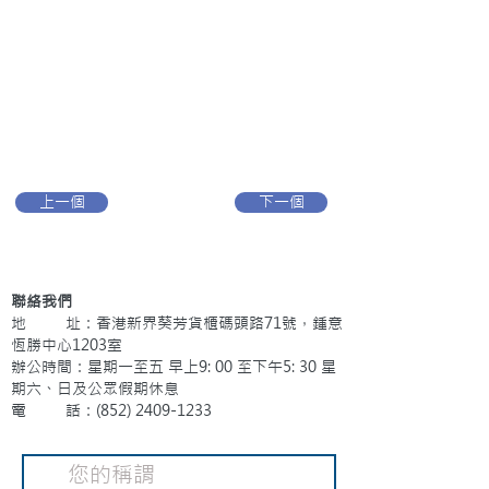
上一個
下一個
聯絡我們
地 址：香港新界葵芳貨櫃碼頭路71號，鍾意
恆勝中心1203室
辦公時間：星期一至五 早上9: 00 至下午5: 30 星
期六、日及公眾假期休息
電 話：(852)
2409-1233