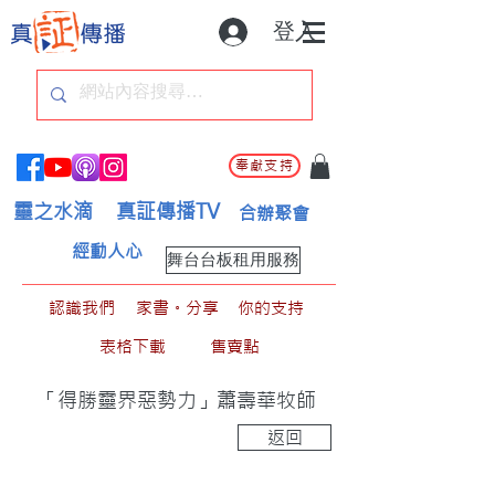
登入
奉獻支持
靈之水滴
真証傳播TV
合辦聚會
經動人心
舞台台板租用服務
認識我們
家書。分享
你的支持
表格下載
售賣點
「得勝靈界惡勢力」蕭壽華牧師
返回