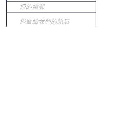
提交
訂閱電子報
：
請電郵至
或填寫訂閱電郵
info@gnci.org.hk
>
Copyright © 2021 GoodNews
Communication International Ltd 真証傳
播. All Rights Reserved