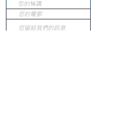
提交
訂閱電子報
：
請電郵至
或填寫訂閱電郵
info@gnci.org.hk
>
Copyright © 2021 GoodNews
Communication International Ltd 真証傳