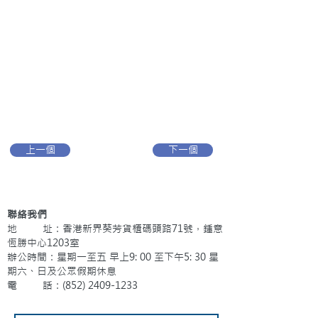
上一個
下一個
聯絡我們
地 址：香港新界葵芳貨櫃碼頭路71號，鍾意
恆勝中心1203室
辦公時間：星期一至五 早上9: 00 至下午5: 30 星
期六、日及公眾假期休息
電 話：(852)
2409-1233