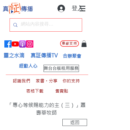
登入
奉獻支持
靈之水滴
真証傳播TV
合辦聚會
經動人心
舞台台板租用服務
認識我們
家書。分享
你的支持
表格下載
售賣點
「專心等候賜能力的主（三）」蕭
壽華牧師
返回