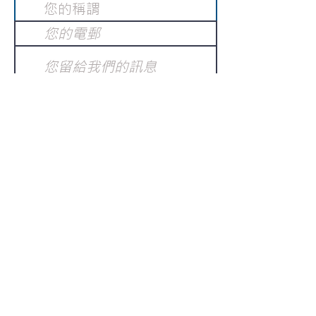
提交
訂閱電子報
：
請電郵至
或填寫訂閱電郵
info@gnci.org.hk
>
Copyright © 2021 GoodNews
Communication International Ltd 真証傳