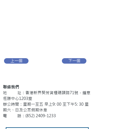
上一個
下一個
聯絡我們
地 址：香港新界葵芳貨櫃碼頭路71號，鍾意
恆勝中心1203室
辦公時間：星期一至五 早上9: 00 至下午5: 30 星
期六、日及公眾假期休息
電 話：(852)
2409-1233