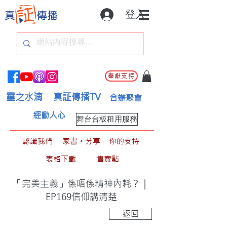
登入
奉獻支持
靈之水滴
真証傳播TV
合辦聚會
經動人心
舞台台板租用服務
認識我們
家書。分享
你的支持
表格下載
售賣點
「完美主義」係唔係精神內耗？｜
EP169信仰講清楚
返回