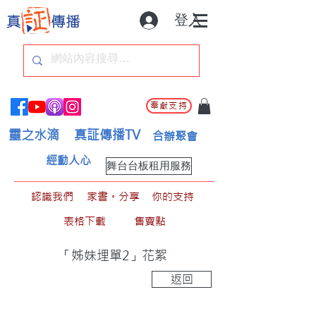
登入
奉獻支持
靈之水滴
真証傳播TV
合辦聚會
經動人心
舞台台板租用服務
認識我們
家書。分享
你的支持
表格下載
售賣點
「姊妹埋單2」花絮
返回