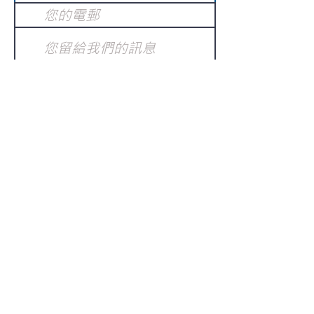
提交
訂閱電子報
：
請電郵至
或填寫訂閱電郵
info@gnci.org.hk
>
Copyright © 2021 GoodNews
Communication International Ltd 真証傳
播. All Rights Reserved