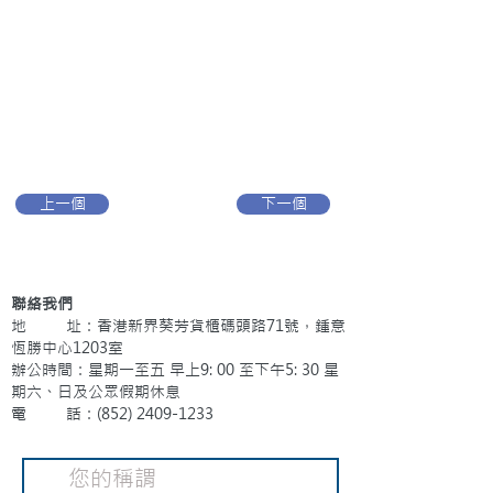
上一個
下一個
聯絡我們
地 址：香港新界葵芳貨櫃碼頭路71號，鍾意
恆勝中心1203室
辦公時間：星期一至五 早上9: 00 至下午5: 30 星
期六、日及公眾假期休息
電 話：(852)
2409-1233