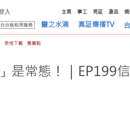
登入
主頁
事工
見証
產品
頻
靈之水滴
真証傳播TV
舞台台板租用服務
表格下載
售賣點
」是常態！｜EP199