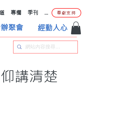
道
專欄
季刊
...
奉獻支持
合辦聚會
經動人心
信仰講清楚