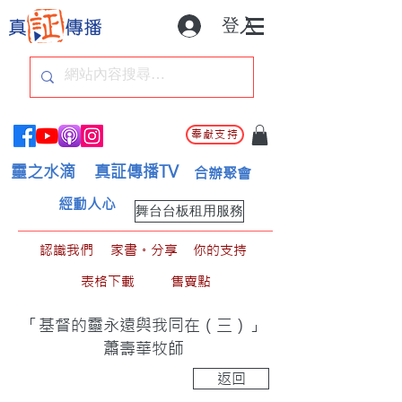
登入
奉獻支持
靈之水滴
真証傳播TV
合辦聚會
經動人心
舞台台板租用服務
認識我們
家書。分享
你的支持
表格下載
售賣點
「基督的靈永遠與我同在（三）」
蕭壽華牧師
返回