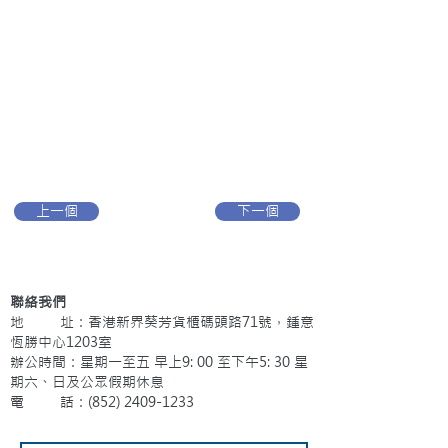
上一個
下一個
聯絡我們
地 址：香港新界葵芳貨櫃碼頭路71號，鍾意
恆勝中心1203室
辦公時間：星期一至五 早上9: 00 至下午5: 30 星
期六、日及公眾假期休息
電 話：(852)
2409-1233