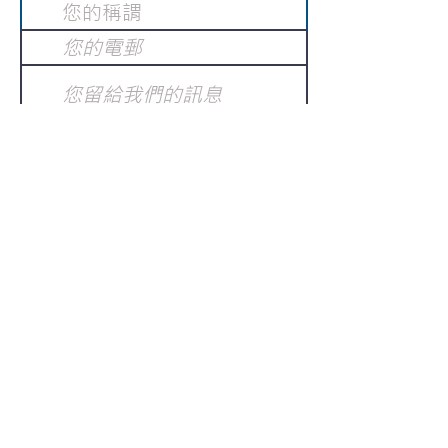
提交
訂閱電子報
：
請電郵至
或填寫訂閱電郵
info@gnci.org.hk
>
Copyright © 2021 GoodNews
Communication International Ltd 真証傳