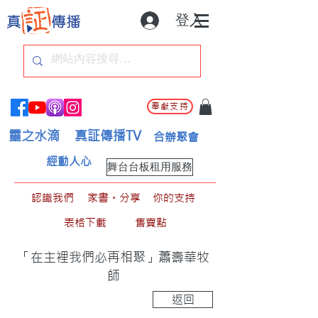
登入
奉獻支持
靈之水滴
真証傳播TV
合辦聚會
經動人心
舞台台板租用服務
認識我們
家書。分享
你的支持
表格下載
售賣點
「在主裡我們必再相聚」蕭壽華牧
師
返回