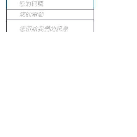
提交
訂閱電子報
：
請電郵至
或填寫訂閱電郵
info@gnci.org.hk
>
Copyright © 2021 GoodNews
Communication International Ltd 真証傳