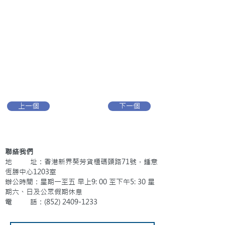
上一個
下一個
聯絡我們
地 址：香港新界葵芳貨櫃碼頭路71號，鍾意
恆勝中心1203室
辦公時間：星期一至五 早上9: 00 至下午5: 30 星
期六、日及公眾假期休息
電 話：(852)
2409-1233