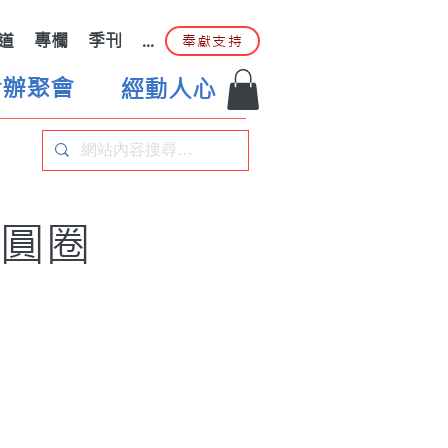
道
專欄
季刊
...
奉獻支持
合辦聚會
經動人心
 圓圈