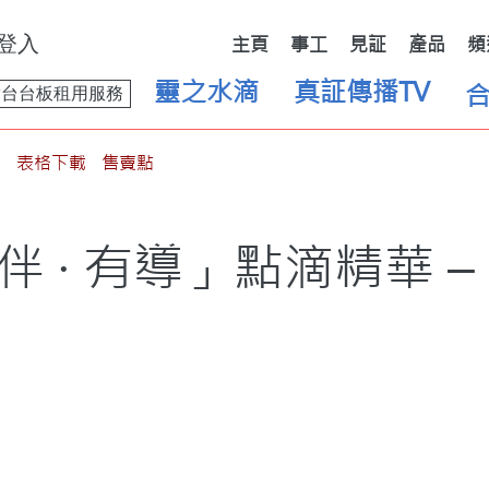
登入
主頁
事工
見証
產品
頻
靈之水滴
真証傳播TV
舞台台板租用服務
表格下載
售賣點
伴 · 有導」點滴精華 –