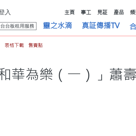
登入
主頁
事工
見証
產品
頻
靈之水滴
真証傳播TV
舞台台板租用服務
表格下載
售賣點
和華為樂（一）」蕭