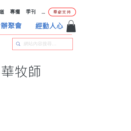
道
專欄
季刊
...
奉獻支持
合辦聚會
經動人心
壽華牧師