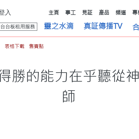
登入
主頁
事工
見証
產品
頻道
專
靈之水滴
真証傳播TV
舞台台板租用服務
表格下載
售賣點
得勝的能力在乎聽從
師