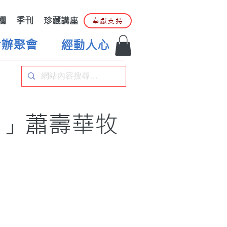
欄
季刊
珍藏講座
奉獻支持
合辦聚會
經動人心
神」蕭壽華牧