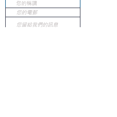
提交
訂閱電子報
：
請電郵至
或填寫訂閱電郵
info@gnci.org.hk
>
Copyright © 2021 GoodNews
Communication International Ltd 真証傳