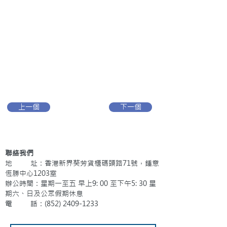
上一個
下一個
聯絡我們
地 址：香港新界葵芳貨櫃碼頭路71號，鍾意
恆勝中心1203室
辦公時間：星期一至五 早上9: 00 至下午5: 30 星
期六、日及公眾假期休息
電 話：(852)
2409-1233