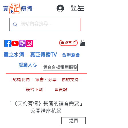
登入
奉獻支持
靈之水滴
真証傳播TV
合辦聚會
經動人心
舞台台板租用服務
認識我們
家書。分享
你的支持
表格下載
售賣點
「《天約有情》長者的福音需要」
公開講座花絮
返回