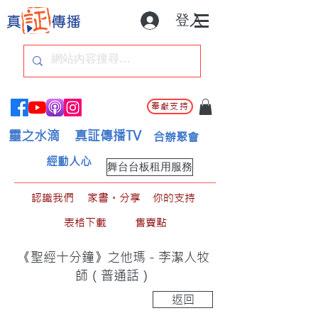
登入
奉獻支持
靈之水滴
真証傳播TV
合辦聚會
經動人心
舞台台板租用服務
認識我們
家書。分享
你的支持
表格下載
售賣點
《聖經十分鐘》之他瑪 - 李潔人牧
師（普通話）
返回