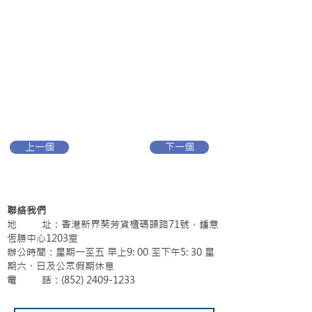
上一個
下一個
聯絡我們
地 址：香港新界葵芳貨櫃碼頭路71號，鍾意
恆勝中心1203室
辦公時間：星期一至五 早上9: 00 至下午5: 30 星
期六、日及公眾假期休息
電 話：(852)
2409-1233