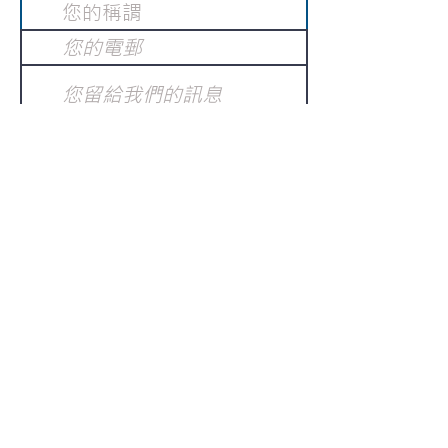
提交
訂閱電子報
：
請電郵至
或填寫訂閱電郵
info@gnci.org.hk
>
Copyright © 2021 GoodNews
Communication International Ltd 真証傳