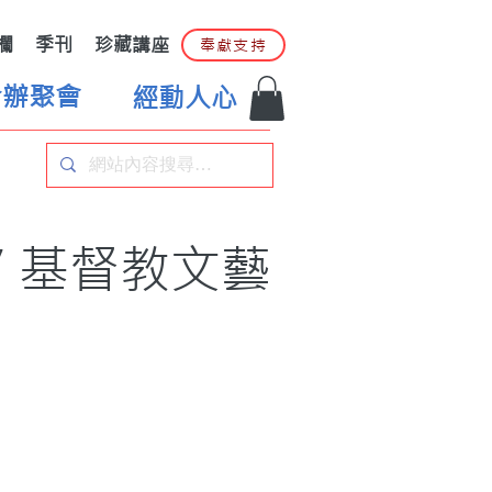
欄
季刊
珍藏講座
奉獻支持
合辦聚會
經動人心
 基督教文藝