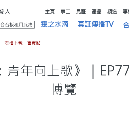
登入
主頁
事工
見証
產品
頻道
專
靈之水滴
真証傳播TV
舞台台板租用服務
表格下載
售賣點
青年向上歌》｜EP77
博覽