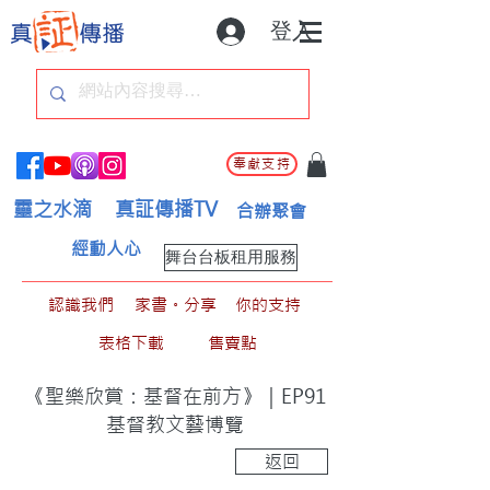
登入
奉獻支持
靈之水滴
真証傳播TV
合辦聚會
經動人心
舞台台板租用服務
認識我們
家書。分享
你的支持
表格下載
售賣點
《聖樂欣賞：基督在前方》｜EP91
基督教文藝博覽
返回