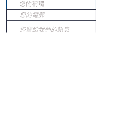
提交
訂閱電子報
：
請電郵至
或填寫訂閱電郵
info@gnci.org.hk
>
Copyright © 2021 GoodNews
Communication International Ltd 真証傳