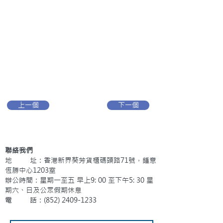
上一個
下一個
聯絡我們
地 址：香港新界葵芳貨櫃碼頭路71號，鍾意
恆勝中心1203室
辦公時間：星期一至五 早上9: 00 至下午5: 30 星
期六、日及公眾假期休息
電 話：(852)
2409-1233