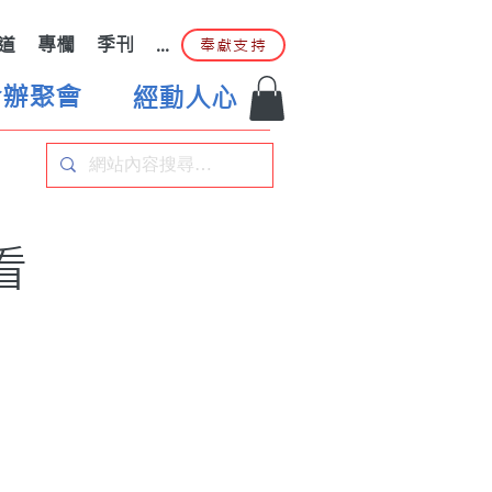
道
專欄
季刊
...
奉獻支持
合辦聚會
經動人心
看