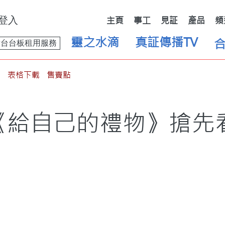
登入
主頁
事工
見証
產品
頻
靈之水滴
真証傳播TV
舞台台板租用服務
表格下載
售賣點
《給自己的禮物》搶先