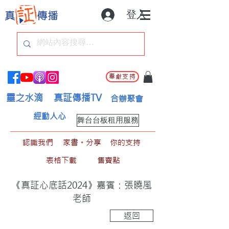
登入
奉獻支持
靈之水滴
真証傳播TV
合辦聚會
經動人心
舞台台板租用服務
認識我們
家書。分享
你的支持
表格下載
售賣點
《真証心底話2024》嘉賓：張曉風
老師
返回