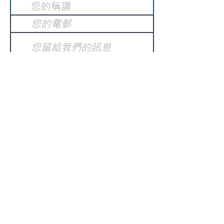
提交
訂閱電子報
：
請電郵至
或填寫訂閱電郵
info@gnci.org.hk
>
Copyright © 2021 GoodNews
Communication International Ltd 真証傳