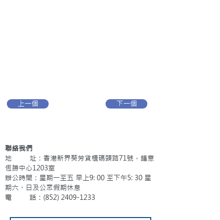
上一個
下一個
聯絡我們
地 址：香港新界葵芳貨櫃碼頭路71號，鍾意
恆勝中心1203室
辦公時間：星期一至五 早上9: 00 至下午5: 30 星
期六、日及公眾假期休息
電 話：(852)
2409-1233