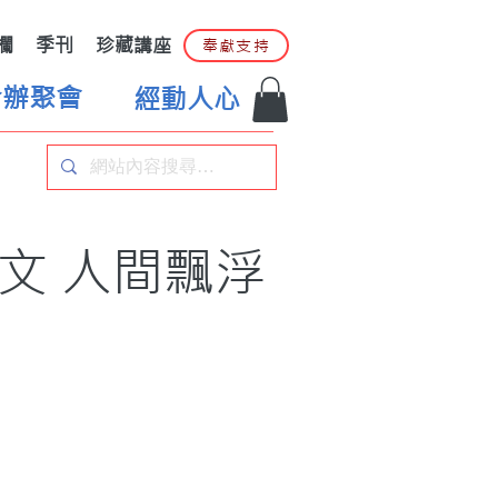
欄
季刊
珍藏講座
奉獻支持
合辦聚會
經動人心
文 人間飄浮