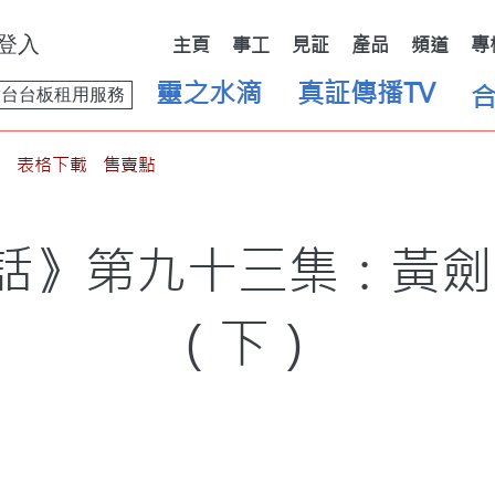
登入
主頁
事工
見証
產品
頻道
專
靈之水滴
真証傳播TV
舞台台板租用服務
表格下載
售賣點
話》第九十三集：黃劍
（下）