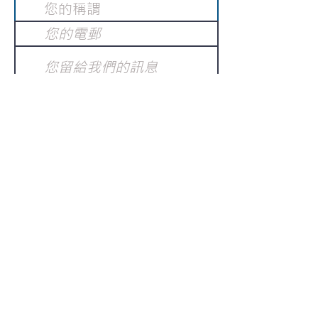
提交
訂閱電子報
：
請電郵至
或填寫訂閱電郵
info@gnci.org.hk
>
Copyright © 2021 GoodNews
Communication International Ltd 真証傳