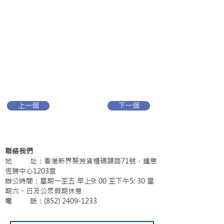
上一個
下一個
聯絡我們
地 址：香港新界葵芳貨櫃碼頭路71號，鍾意
恆勝中心1203室
辦公時間：星期一至五 早上9: 00 至下午5: 30 星
期六、日及公眾假期休息
電 話：(852)
2409-1233