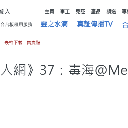
登入
主頁
事工
見証
產品
頻道
專
靈之水滴
真証傳播TV
舞台台板租用服務
表格下載
售賣點
人網》37：毒海@Meg