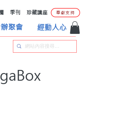
欄
季刊
珍藏講座
奉獻支持
合辦聚會
經動人心
aBox