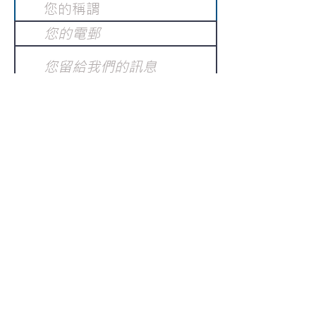
提交
訂閱電子報
：
請電郵至
或填寫訂閱電郵
info@gnci.org.hk
>
Copyright © 2021 GoodNews
Communication International Ltd 真証傳