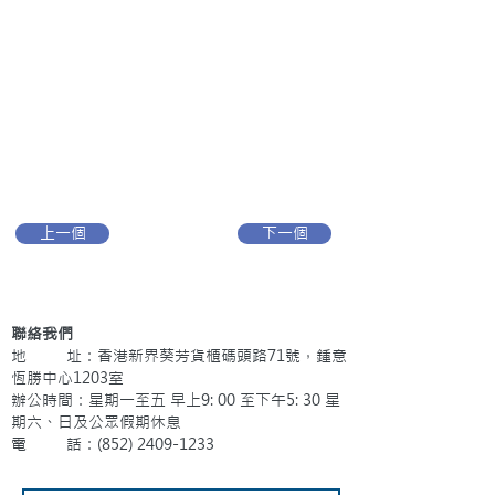
上一個
下一個
聯絡我們
地 址：香港新界葵芳貨櫃碼頭路71號，鍾意
恆勝中心1203室
辦公時間：星期一至五 早上9: 00 至下午5: 30 星
期六、日及公眾假期休息
電 話：(852)
2409-1233