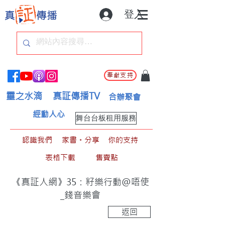
登入
奉獻支持
靈之水滴
真証傳播TV
合辦聚會
經動人心
舞台台板租用服務
認識我們
家書。分享
你的支持
表格下載
售賣點
《真証人網》35：籽樂行動@唔使
_錢音樂會
返回