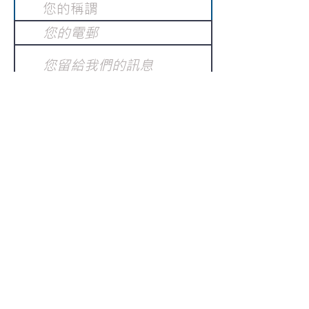
提交
訂閱電子報
：
請電郵至
或填寫訂閱電郵
info@gnci.org.hk
>
Copyright © 2021 GoodNews
Communication International Ltd 真証傳