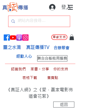
登入
奉獻支持
靈之水滴
真証傳播TV
合辦聚會
經動人心
舞台台板租用服務
認識我們
家書。分享
你的支持
表格下載
售賣點
《真証人網》之《愛．贏家電影佈
道會花絮》
返回