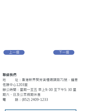
上一個
下一個
聯絡我們
地 址：香港新界葵芳貨櫃碼頭路71號，鍾意
恆勝中心1203室
辦公時間：星期一至五 早上9: 00 至下午5: 30 星
期六、日及公眾假期休息
電 話：(852)
2409-1233