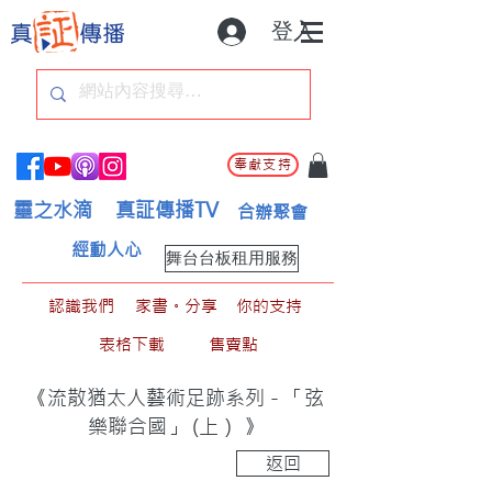
登入
奉獻支持
靈之水滴
真証傳播TV
合辦聚會
經動人心
舞台台板租用服務
認識我們
家書。分享
你的支持
表格下載
售賣點
《流散猶太人藝術足跡系列－「弦
樂聯合國」 (上） 》
返回