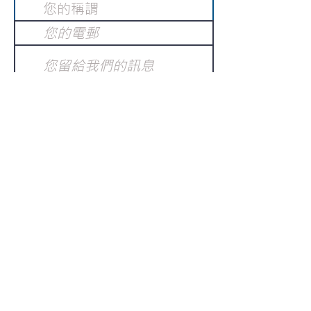
提交
訂閱電子報
：
請電郵至
或填寫訂閱電郵
info@gnci.org.hk
>
Copyright © 2021 GoodNews
Communication International Ltd 真証傳