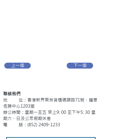
上一個
下一個
聯絡我們
地 址：香港新界葵芳貨櫃碼頭路71號，鍾意
恆勝中心1203室
辦公時間：星期一至五 早上9: 00 至下午5: 30 星
期六、日及公眾假期休息
電 話：(852)
2409-1233