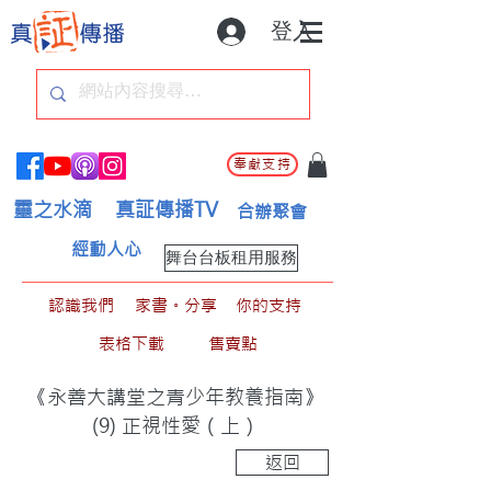
登入
奉獻支持
靈之水滴
真証傳播TV
合辦聚會
經動人心
舞台台板租用服務
認識我們
家書。分享
你的支持
表格下載
售賣點
《永善大講堂之青少年教養指南》
(9) 正視性愛（上）
返回