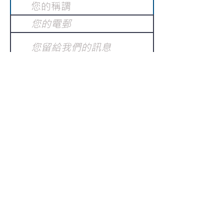
提交
訂閱電子報
：
請電郵至
或填寫訂閱電郵
info@gnci.org.hk
>
Copyright © 2021 GoodNews
Communication International Ltd 真証傳