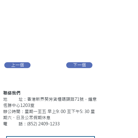
上一個
下一個
聯絡我們
地 址：香港新界葵芳貨櫃碼頭路71號，鍾意
恆勝中心1203室
辦公時間：星期一至五 早上9: 00 至下午5: 30 星
期六、日及公眾假期休息
電 話：(852)
2409-1233